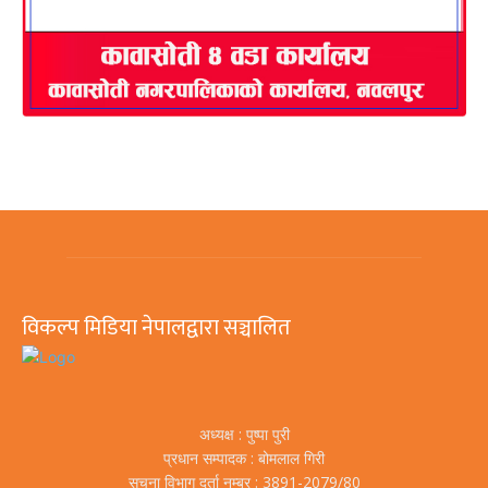
विकल्प मिडिया नेपालद्वारा सञ्चालित
अध्यक्ष : पुष्पा पुरी
प्रधान सम्पादक : बोमलाल गिरी
सूचना विभाग दर्ता नम्बर : 3891-2079/80