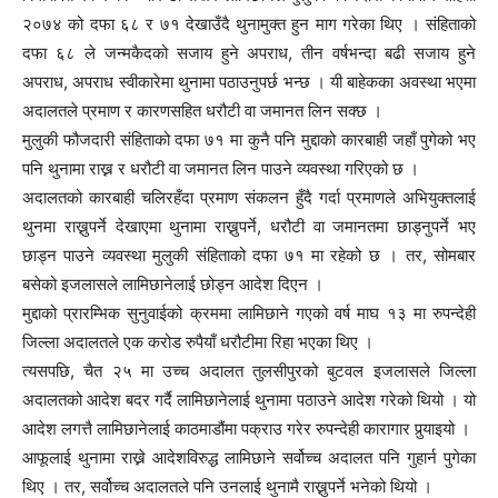
२०७४ को दफा ६८ र ७१ देखाउँदै थुनामुक्त हुन माग गरेका थिए । संहिताको
दफा ६८ ले जन्मकैदको सजाय हुने अपराध, तीन वर्षभन्दा बढी सजाय हुने
अपराध, अपराध स्वीकारेमा थुनामा पठाउनुपर्छ भन्छ । यी बाहेकका अवस्था भएमा
अदालतले प्रमाण र कारणसहित धरौटी वा जमानत लिन सक्छ ।
मुलुकी फौजदारी संहिताको दफा ७१ मा कुनै पनि मुद्दाको कारबाही जहाँ पुगेको भए
पनि थुनामा राख्न र धरौटी वा जमानत लिन पाउने व्यवस्था गरिएको छ ।
अदालतको कारबाही चलिरहँदा प्रमाण संकलन हुँदै गर्दा प्रमाणले अभियुक्तलाई
थुनमा राख्नुपर्ने देखाएमा थुनामा राख्नुपर्ने, धरौटी वा जमानतमा छाड्नुपर्ने भए
छाड्न पाउने व्यवस्था मुलुकी संहिताको दफा ७१ मा रहेको छ । तर, सोमबार
बसेको इजलासले लामिछानेलाई छोड्न आदेश दिएन ।
मुद्दाको प्रारम्भिक सुनुवाईको क्रममा लामिछाने गएको वर्ष माघ १३ मा रुपन्देही
जिल्ला अदालतले एक करोड रुपैयाँ धरौटीमा रिहा भएका थिए ।
त्यसपछि, चैत २५ मा उच्च अदालत तुलसीपुरको बुटवल इजलासले जिल्ला
अदालतको आदेश बदर गर्दै लामिछानेलाई थुनामा पठाउने आदेश गरेको थियो । यो
आदेश लगत्तै लामिछानेलाई काठमाडौंमा पक्राउ गरेर रुपन्देही कारागार पुर्‍याइयो ।
आफूलाई थुनामा राख्ने आदेशविरुद्ध लामिछाने सर्वोच्च अदालत पनि गुहार्न पुगेका
थिए । तर, सर्वोच्च अदालतले पनि उनलाई थुनामै राख्नुपर्ने भनेको थियो ।